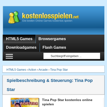
HTML5 Games
Browsergames
Downloadgames
Flash Games
HTML5 Games
›
Action
›
Arcade
›
Tina Pop Star
Spielbeschreibung & Steuerung:
Tina Pop
Star
Tina Pop Star kostenlos online
spielen