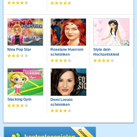
Nina Pop Star
Roxelane Huerrem
Style dein
schminken
Hochzeitskleid
Slacking Gym
Demi Lovato
schminken