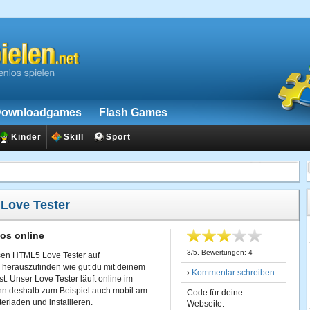
ownloadgames
Flash Games
Kinder
Skill
Sport
:
Love Tester
los online
3
/
5
, Bewertungen:
4
osen HTML5 Love Tester auf
m herauszufinden wie gut du mit deinem
›
Kommentar schreiben
Unser Love Tester läuft online im
hn deshalb zum Beispiel auch mobil am
Code für deine
rladen und installieren.
Webseite: