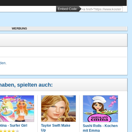
Embed-Code:
WERBUNG
lden
.
 haben, spielten auch:
Nina - Surfer Girl
Taylor Swift Make
Sushi Rolls - Kochen
Up
mit Emma