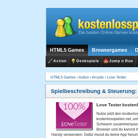
HTML5 Games
Browsergames
D
Action
Denkspiele
Jump n Run
HTML5 Games
›
Action
›
Arcade
›
Love Tester
Spielbeschreibung & Steuerung
Love Tester kosten
Nutze jetzt den kostenl
kostenlosspielen.net, u
Schwarm zusammenpasst. 
Browser und du kannst i
Handy verwenden. Dafür musst du keine App herunte