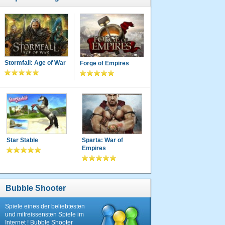
Stormfall: Age of War
Forge of Empires
Star Stable
Sparta: War of
Empires
Bubble Shooter
Spiele eines der beliebtesten
und mitreissensten Spiele im
Internet ! Bubble Shooter