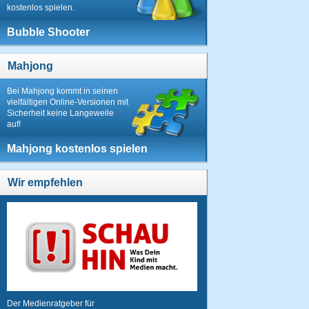
kostenlos spielen.
Bubble Shooter
Mahjong
Bei Mahjong kommt in seinen
vielfältigen Online-Versionen mit
Sicherheit keine Langeweile
auf!
Mahjong kostenlos spielen
Wir empfehlen
Der Medienratgeber für