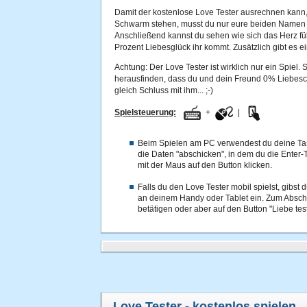
Damit der kostenlose Love Tester ausrechnen kann
Schwarm stehen, musst du nur eure beiden Namen 
Anschließend kannst du sehen wie sich das Herz füll
Prozent Liebesglück ihr kommt. Zusätzlich gibt es e
Achtung: Der Love Tester ist wirklich nur ein Spiel. S
herausfinden, dass du und dein Freund 0% Liebesch
gleich Schluss mit ihm... ;-)
Spielsteuerung:
+
|
Beim Spielen am PC verwendest du deine Ta
die Daten "abschicken", in dem du die Enter-T
mit der Maus auf den Button klicken.
Falls du den Love Tester mobil spielst, gibst
an deinem Handy oder Tablet ein. Zum Abschi
betätigen oder aber auf den Button "Liebe tes
Love Tester
- kostenlos spielen