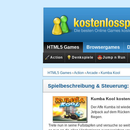
HTML5 Games
Browsergames
D
Action
Denkspiele
Jump n Run
HTML5 Games
›
Action
›
Arcade
›
Kumba Kool
Spielbeschreibung & Steuerung
Kumba Kool kostenl
Der Affe Kumba ist wiede
Jetpack auf dem Rücken g
fliegen.
Trete nun in seine Fußstapfen und versuche so weit