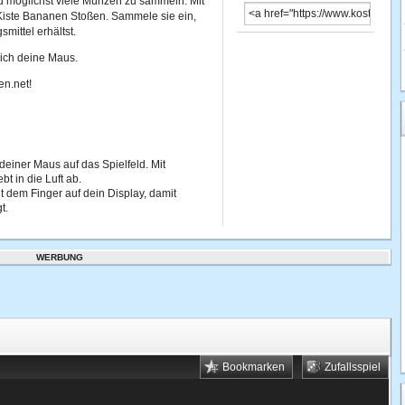
d möglichst viele Münzen zu sammeln. Mit
 Kiste Bananen Stoßen. Sammele sie ein,
ittel erhältst.
ich deine Maus.
en.net!
 deiner Maus auf das Spielfeld. Mit
t in die Luft ab.
t dem Finger auf dein Display, damit
t.
WERBUNG
Bookmarken
Zufallsspiel