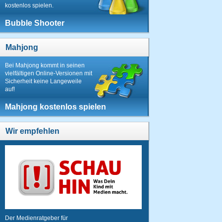
kostenlos spielen.
Bubble Shooter
Mahjong
Bei Mahjong kommt in seinen
vielfältigen Online-Versionen mit
Sicherheit keine Langeweile
auf!
Mahjong kostenlos spielen
Wir empfehlen
Der Medienratgeber für