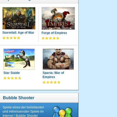
Stormfall: Age of War
Forge of Empires
Star Stable
Sparta: War of
Empires
Bubble Shooter
Spiele eines der beliebtesten
und mitreissensten Spiele im
Internet ! Bubble Shooter