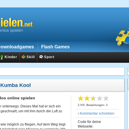
ownloadgames
Flash Games
Kinder
Skill
Sport
:
Kumba Kool
os online spielen
2.5
/
5
, Bewertungen:
2
r unterwegs. Dieses Mal hat er sich ein
eschnallt, um mit ihm durch die Luft zu
›
Kommentar schreiben
Code für deine
 wie möglich zu fliegen. Auf dem Weg liegt
Webseite: