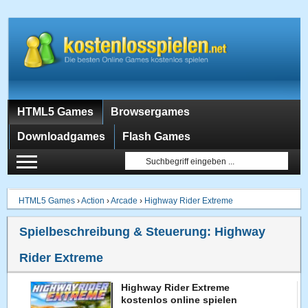
HTML5 Games
Browsergames
Downloadgames
Flash Games
HTML5 Games
›
Action
›
Arcade
›
Highway Rider Extreme
Spielbeschreibung & Steuerung:
Highway
Rider Extreme
Highway Rider Extreme
kostenlos online spielen