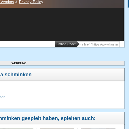
Embed-Code:
WERBUNG
ra schminken
lden
.
chminken gespielt haben, spielten auch: