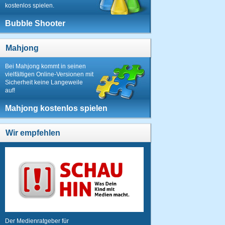
kostenlos spielen.
Bubble Shooter
Mahjong
Bei Mahjong kommt in seinen
vielfältigen Online-Versionen mit
Sicherheit keine Langeweile
auf!
Mahjong kostenlos spielen
Wir empfehlen
Der Medienratgeber für