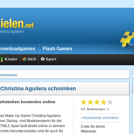
ownloadgames
Flash Games
Kinder
Skill
Sport
a schminken
:
Christina Aguilera schminken
 schminken kostenlos online
4
/
5
, Bewertungen:
1
rue Make Up Game Christina Aguilera
›
Kommentar schreiben
en Styling- und Modeberaterin für die
TML5 Spiel läuft direkt online in deinem
Code für deine
nichts herunterzuladen und dir auch für
Webseite: