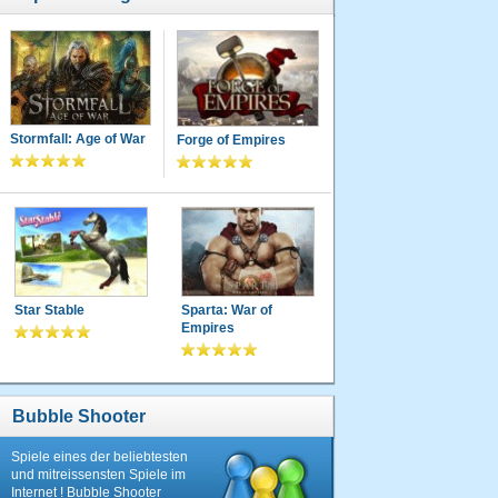
Stormfall: Age of War
Forge of Empires
Star Stable
Sparta: War of
Empires
Bubble Shooter
Spiele eines der beliebtesten
und mitreissensten Spiele im
Internet ! Bubble Shooter