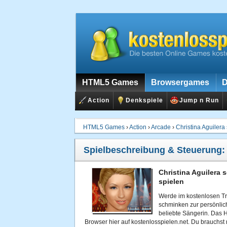
HTML5 Games
Browsergames
D
Action
Denkspiele
Jump n Run
HTML5 Games
›
Action
›
Arcade
›
Christina Aguiler
Spielbeschreibung & Steuerung
Christina Aguilera
spielen
Werde im kostenlosen T
schminken zur persönlich
beliebte Sängerin. Das H
Browser hier auf kostenlosspielen.net. Du brauchst 