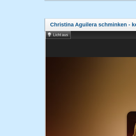
Christina Aguilera schminken
- k
Licht aus