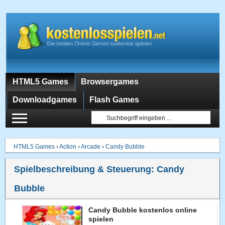
HTML5 Games
Browsergames
Downloadgames
Flash Games
HTML5 Games
›
Action
›
Arcade
›
Candy Bubble
Spielbeschreibung & Steuerung:
Candy
Bubble
Candy Bubble kostenlos online
spielen