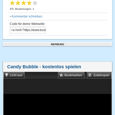
4
/
5
, Bewertungen:
1
›
Kommentar schreiben
Code für deine Webseite:
WERBUNG
Candy Bubble
- kostenlos spielen
Licht aus
Bookmarken
Zufallsspiel