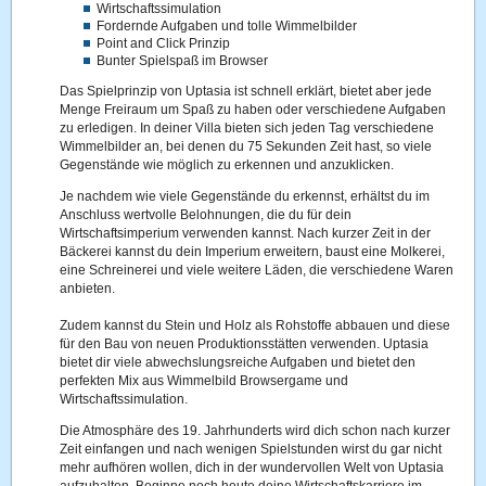
Wirtschaftssimulation
Fordernde Aufgaben und tolle Wimmelbilder
Point and Click Prinzip
Bunter Spielspaß im Browser
Das Spielprinzip von Uptasia ist schnell erklärt, bietet aber jede
Menge Freiraum um Spaß zu haben oder verschiedene Aufgaben
zu erledigen. In deiner Villa bieten sich jeden Tag verschiedene
Wimmelbilder an, bei denen du 75 Sekunden Zeit hast, so viele
Gegenstände wie möglich zu erkennen und anzuklicken.
Je nachdem wie viele Gegenstände du erkennst, erhältst du im
Anschluss wertvolle Belohnungen, die du für dein
Wirtschaftsimperium verwenden kannst. Nach kurzer Zeit in der
Bäckerei kannst du dein Imperium erweitern, baust eine Molkerei,
eine Schreinerei und viele weitere Läden, die verschiedene Waren
anbieten.
Zudem kannst du Stein und Holz als Rohstoffe abbauen und diese
für den Bau von neuen Produktionsstätten verwenden. Uptasia
bietet dir viele abwechslungsreiche Aufgaben und bietet den
perfekten Mix aus Wimmelbild Browsergame und
Wirtschaftssimulation.
Die Atmosphäre des 19. Jahrhunderts wird dich schon nach kurzer
Zeit einfangen und nach wenigen Spielstunden wirst du gar nicht
mehr aufhören wollen, dich in der wundervollen Welt von Uptasia