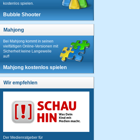
kostenlos spielen.
Bubble Shooter
Mahjong
Bei Mahjong kommt in seinen
vielfältigen Online-Versionen mit
Sicherheit keine Langeweile
auf!
Mahjong kostenlos spielen
Wir empfehlen
Der Medienratgeber für