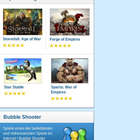
Stormfall: Age of War
Forge of Empires
Star Stable
Sparta: War of
Empires
Bubble Shooter
Spiele eines der beliebtesten
und mitreissensten Spiele im
Internet ! Bubble Shooter