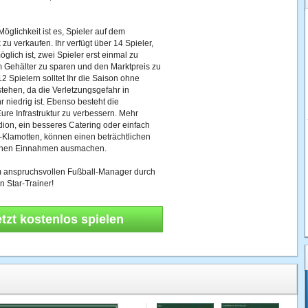
Möglichkeit ist es, Spieler auf dem
 zu verkaufen. Ihr verfügt über 14 Spieler,
glich ist, zwei Spieler erst einmal zu
m Gehälter zu sparen und den Marktpreis zu
12 Spielern solltet Ihr die Saison ohne
tehen, da die Verletzungsgefahr in
r niedrig ist. Ebenso besteht die
Eure Infrastruktur zu verbessern. Mehr
dion, ein besseres Catering oder einfach
-Klamotten, können einen beträchtlichen
lichen Einnahmen ausmachen.
 im anspruchsvollen Fußball-Manager durch
n Star-Trainer!
etzt kostenlos spielen