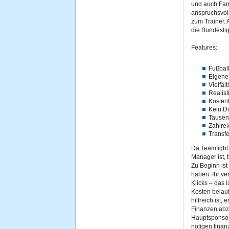
und auch Fana
anspruchsvol
zum Trainer. 
die Bundeslig
Features:
Fußbal
Eigene
Vielfäl
Realis
Kosten
Kein D
Tausen
Zahlrei
Transf
Da Teamfight 
Manager ist, b
Zu Beginn ist
haben. Ihr ve
Klicks – das 
Kosten belauf
hilfreich ist
Finanzen abzu
Hauptsponsor
nötigen finan