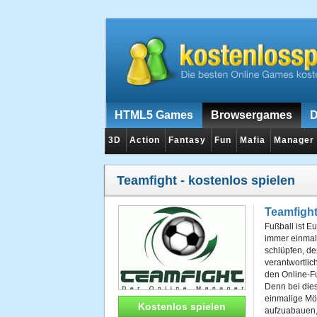
HTML5 Games
Browsergames
D
3D
Action
Fantasy
Fun
Mafia
Manager
Teamfight
- kostenlos spielen
Teamfigh
Fußball ist E
immer einmal
schlüpfen, de
verantwortlich
den Online-F
Denn bei die
einmalige Mög
Kostenlos spielen
aufzuabauen,