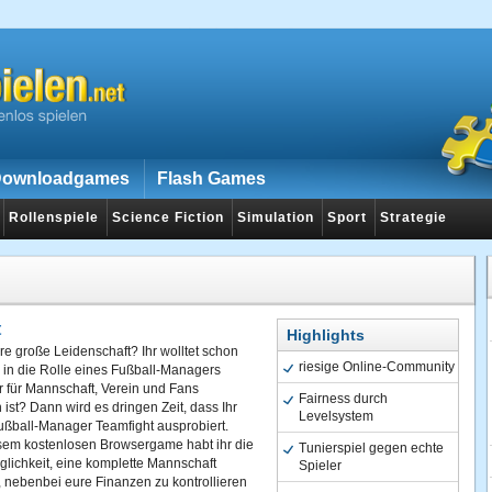
ownloadgames
Flash Games
Rollenspiele
Science Fiction
Simulation
Sport
Strategie
t
Highlights
ure große Leidenschaft? Ihr wolltet schon
riesige Online-Community
 in die Rolle eines Fußball-Managers
r für Mannschaft, Verein und Fans
Fairness durch
 ist? Dann wird es dringen Zeit, dass Ihr
Levelsystem
ußball-Manager Teamfight ausprobiert.
sem kostenlosen Browsergame habt ihr die
Tunierspiel gegen echte
lichkeit, eine komplette Mannschaft
Spieler
 nebenbei eure Finanzen zu kontrollieren