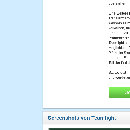
überstehen.
Eine weitere 
Transfermartk
weshalb es mö
verkaufen, u
erhalten. Mit 
Probleme bes
Teamfight seh
Möglichkeit, 
Plätze im Sta
nur mehr Fan
Teil der täg
Startet jetzt
und werdet ei
J
Screenshots von Teamfight