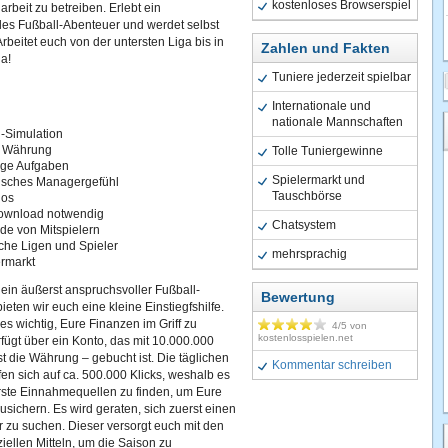
kostenloses Browserspiel
rbeit zu betreiben. Erlebt ein
les Fußball-Abenteuer und werdet selbst
Arbeitet euch von der untersten Liga bis in
Zahlen und Fakten
a!
Tuniere jederzeit spielbar
Internationale und
nationale Mannschaften
l-Simulation
 Währung
Tolle Tuniergewinne
tige Aufgaben
Spielermarkt und
tisches Managergefühl
Tauschbörse
los
ownload notwendig
Chatsystem
de von Mitspielern
che Ligen und Spieler
mehrsprachig
ermarkt
ein äußerst anspruchsvoller Fußball-
Bewertung
ieten wir euch eine kleine Einstiegfshilfe.
 es wichtig, Eure Finanzen im Griff zu
4
/5 von
kostenlosspielen.net
rfügt über ein Konto, das mit 10.000.000
ist die Währung – gebucht ist. Die täglichen
Kommentar schreiben
en sich auf ca. 500.000 Klicks, weshalb es
, erste Einnahmequellen zu finden, um Eure
sichern. Es wird geraten, sich zuerst einen
 zu suchen. Dieser versorgt euch mit den
ziellen Mitteln, um die Saison zu