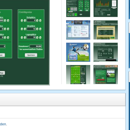
lden
.