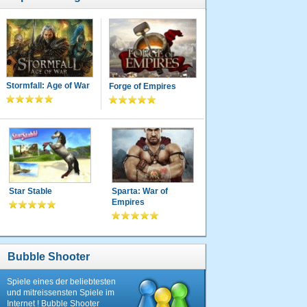
Stormfall: Age of War
Forge of Empires
Star Stable
Sparta: War of
Empires
Bubble Shooter
Spiele eines der beliebtesten
und mitreissensten Spiele im
Internet ! Bubble Shooter