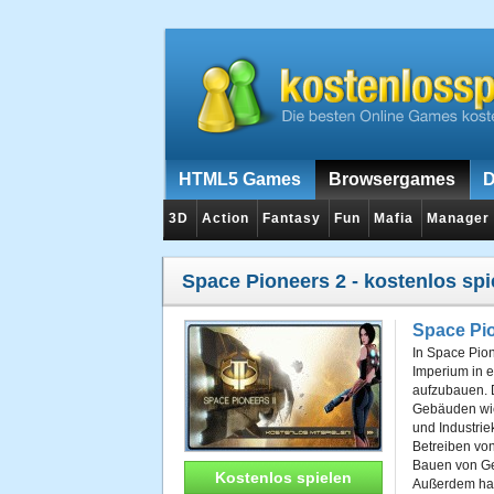
HTML5 Games
Browsergames
D
3D
Action
Fantasy
Fun
Mafia
Manager
Space Pioneers 2
- kostenlos spi
Space Pi
In Space Pion
Imperium in e
aufzubauen. 
Gebäuden wie
und Industri
Betreiben von
Bauen von Ge
Kostenlos spielen
Außerdem hat 