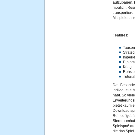
aufzubauen. 
möglich, Res
transportiere
Mitspieler au
Features:
Tausen
Strateg
Imperi
Diplom
Krieg
Rohsto
Tutoria
Das Besondere
individuelle
habt. So viel
Erweiterungsm
bietet kaum e
Download spi
Rohstoffgebä
Sternraumhaf
Spielspaß auf
die das Spiel