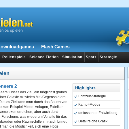
ownloadgames
Flash Games
Rollenspiele
Science Fiction
Simulation
Sport
Strategie
elen
oneers 2
Highlights
eers 2 ist es das Ziel, ein möglichst großes
Echtzeit-Strategie
iner Galaxie mit vielen Mit-/Gegenspielern
Dieses Ziel kann man durch das Bauen von
Kampf-Modus
 zum Beispiel Minen, Anlagen, Fabriken
ekomplexen erreichen, aber auch durch
umfassende Entwicklung
 Forschung, was wiederum Vorteile für das
Detailreiche Grafik
bäuden oder Raumschiffen mit sich bringt.
man die Möglichkeit, sich eine Flotte