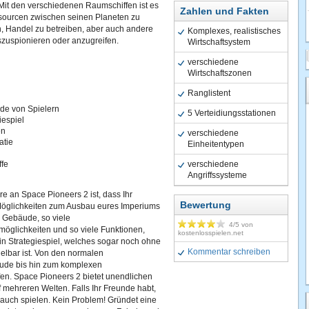
Mit den verschiedenen Raumschiffen ist es
Zahlen und Fakten
sourcen zwischen seinen Planeten zu
n, Handel zu betreiben, aber auch andere
Komplexes, realistisches
szuspionieren oder anzugreifen.
Wirtschaftsystem
verschiedene
Wirtschaftszonen
Ranglistent
de von Spielern
5 Verteidiungsstationen
iespiel
en
verschiedene
atie
Einheitentypen
ffe
verschiedene
l
Angriffssysteme
 an Space Pioneers 2 ist, dass Ihr
Bewertung
 Möglichkeiten zum Ausbau eures Imperiums
e Gebäude, so viele
4
/5 von
öglichkeiten und so viele Funktionen,
kostenlosspielen.net
in Strategiespiel, welches sogar noch ohne
Kommentar schreiben
elbar ist. Von den normalen
ude bis hin zum komplexen
en. Space Pioneers 2 bietet unendlichen
 mehreren Welten. Falls Ihr Freunde habt,
 auch spielen. Kein Problem! Gründet eine