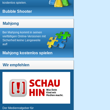
kostenlos spielen.
Bubble Shooter
Mahjong
Bei Mahjong kommt in seinen
vielfältigen Online-Versionen mit
Sicherheit keine Langeweile
auf!
Mahjong kostenlos spielen
Wir empfehlen
Der Medienratgeber für