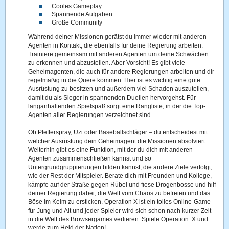
Cooles Gameplay
Spannende Aufgaben
Große Community
Während deiner Missionen gerätst du immer wieder mit anderen
Agenten in Kontakt, die ebenfalls für deine Regierung arbeiten.
Trainiere gemeinsam mit anderen Agenten um deine Schwächen
zu erkennen und abzustellen. Aber Vorsicht! Es gibt viele
Geheimagenten, die auch für andere Regierungen arbeiten und dir
regelmäßig in die Quere kommen. Hier ist es wichtig eine gute
Ausrüstung zu besitzen und außerdem viel Schaden auszuteilen,
damit du als Sieger in spannenden Duellen hervorgehst. Für
langanhaltenden Spielspaß sorgt eine Rangliste, in der die Top-
Agenten aller Regierungen verzeichnet sind.
Ob Pfefferspray, Uzi oder Baseballschläger – du entscheidest mit
welcher Ausrüstung dein Geheimagent die Missionen absolviert.
Weiterhin gibt es eine Funktion, mit der du dich mit anderen
Agenten zusammenschließen kannst und so
Untergrundgruppierungen bilden kannst, die andere Ziele verfolgt,
wie der Rest der Mitspieler. Berate dich mit Freunden und Kollege,
kämpfe auf der Straße gegen Rübel und fiese Drogenbosse und hilf
deiner Regierung dabei, die Welt vom Chaos zu befreien und das
Böse im Keim zu ersticken. Operation X ist ein tolles Online-Game
für Jung und Alt und jeder Spieler wird sich schon nach kurzer Zeit
in die Welt des Browsergames verlieren. Spiele Operation X und
werde zum Held der Nation!