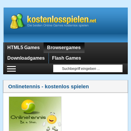
HTML5 Games
Browsergames
Downloadgames
Flash Games
Onlinetennis
- kostenlos spielen