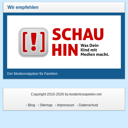
Wir empfehlen
Der Medienratgeber für Familien
Copyright 2010-2026 by kostenlosspielen.net
›
Blog
›
Sitemap
›
Impressum
›
Datenschutz