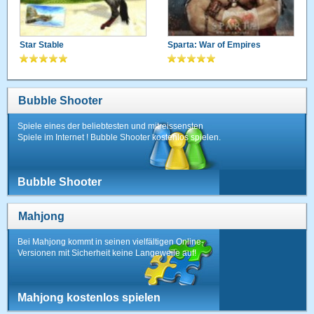
Star Stable
Sparta: War of Empires
Bubble Shooter
Spiele eines der beliebtesten und mitreissensten
Spiele im Internet ! Bubble Shooter kostenlos spielen.
Bubble Shooter
Mahjong
Bei Mahjong kommt in seinen vielfältigen Online-
Versionen mit Sicherheit keine Langeweile auf!
Mahjong kostenlos spielen