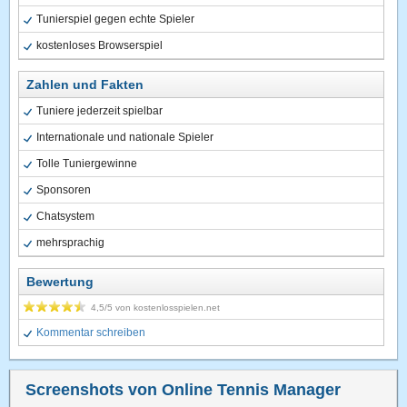
Tunierspiel gegen echte Spieler
kostenloses Browserspiel
Zahlen und Fakten
Tuniere jederzeit spielbar
Internationale und nationale Spieler
Tolle Tuniergewinne
Sponsoren
Chatsystem
mehrsprachig
Bewertung
4,5
/5 von
kostenlosspielen.net
Kommentar schreiben
Screenshots von Online Tennis Manager