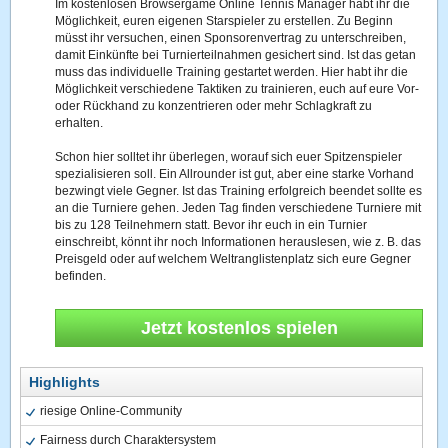
Im kostenlosen Browsergame Online Tennis Manager habt ihr die
Möglichkeit, euren eigenen Starspieler zu erstellen. Zu Beginn
müsst ihr versuchen, einen Sponsorenvertrag zu unterschreiben,
damit Einkünfte bei Turnierteilnahmen gesichert sind. Ist das getan
muss das individuelle Training gestartet werden. Hier habt ihr die
Möglichkeit verschiedene Taktiken zu trainieren, euch auf eure Vor-
oder Rückhand zu konzentrieren oder mehr Schlagkraft zu
erhalten.
Schon hier solltet ihr überlegen, worauf sich euer Spitzenspieler
spezialisieren soll. Ein Allrounder ist gut, aber eine starke Vorhand
bezwingt viele Gegner. Ist das Training erfolgreich beendet sollte es
an die Turniere gehen. Jeden Tag finden verschiedene Turniere mit
bis zu 128 Teilnehmern statt. Bevor ihr euch in ein Turnier
einschreibt, könnt ihr noch Informationen herauslesen, wie z. B. das
Preisgeld oder auf welchem Weltranglistenplatz sich eure Gegner
befinden.
Jetzt kostenlos spielen
Highlights
riesige Online-Community
Fairness durch Charaktersystem