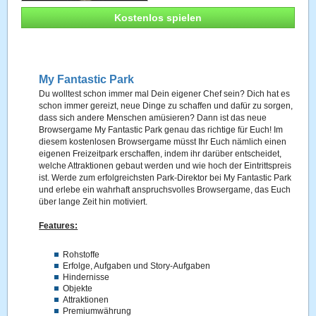
Kostenlos spielen
My Fantastic Park
Du wolltest schon immer mal Dein eigener Chef sein? Dich hat es
schon immer gereizt, neue Dinge zu schaffen und dafür zu sorgen,
dass sich andere Menschen amüsieren? Dann ist das neue
Browsergame My Fantastic Park genau das richtige für Euch! Im
diesem kostenlosen Browsergame müsst Ihr Euch nämlich einen
eigenen Freizeitpark erschaffen, indem ihr darüber entscheidet,
welche Attraktionen gebaut werden und wie hoch der Eintrittspreis
ist. Werde zum erfolgreichsten Park-Direktor bei My Fantastic Park
und erlebe ein wahrhaft anspruchsvolles Browsergame, das Euch
über lange Zeit hin motiviert.
Features:
Rohstoffe
Erfolge, Aufgaben und Story-Aufgaben
Hindernisse
Objekte
Attraktionen
Premiumwährung