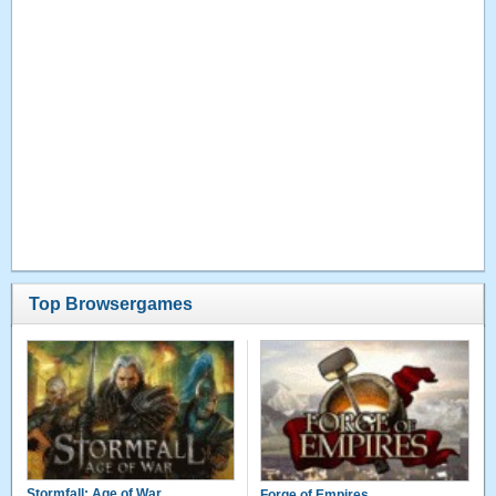
Top Browsergames
Stormfall: Age of War
Forge of Empires