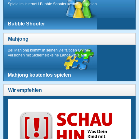
Spiele im Internet ! Bubble Shooter kostenlos spielen.
Bubble Shooter
Mahjong
Bei Mahjong kommt in seinen vielfältigen Online-
Versionen mit Sicherheit keine Langeweile auf!
Mahjong kostenlos spielen
Wir empfehlen