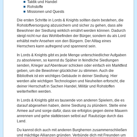
Taktik und Handel
Rohstoffe
Missionen und Quests
Die ersten Schritte in Lords & Knights sollten darin bestehen, die
Rohstoffversorgung abzusichern und sicher zu gehen, dass alle
Bewohner der Siedlung wirklich ernährt werden können. Dadurch
steigt nicht nur das Wohlbefinden der Bürger, sondern du als Lord
erhältst mehr Ansehen von den Bürgern. Der Alltag eines
Herrschers kann aufregend und spannend sein.
In Lords & Knights gibt es jede Menge unterschiedlicher Aufgaben
zu absolvieren, so kannst du Späher in feindliche Siedlungen
senden, Krieger auf Abenteuer schicken oder einfach ein Marktfest
geben, um die Bewohner glücklicher zu stimmen. Auch die
Bibliothek ist ein wichtiges Gebäude in deiner Siedlung. Hier
werden alle wichtigen Technologien und Neuheiten erforscht, die
deiner Herrschaft in Sachen Handel, Militär und Rohstoffen
weiterhelfen werden.
In Lords & Knights gibt es tausende von anderen Spielern, die es
darauf abgesehen haben, deine Siedlung zu plündern. Stelle eine
Armee auf und sorge dafür, dass sie erfolglos gegen deine Mauern
anrennen und gehe stattdessen selbst auf Raubzüge durch das
Land.
Du kannst dich auch mit anderen Burgherren zusammenschließen
und mächtige Allianzen gründen. Verbünde dich mit Freunden um