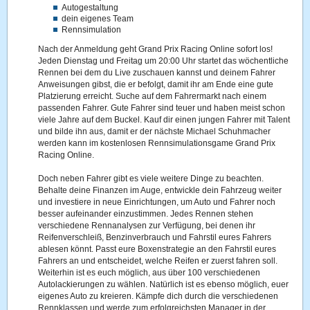
Autogestaltung
dein eigenes Team
Rennsimulation
Nach der Anmeldung geht Grand Prix Racing Online sofort los!
Jeden Dienstag und Freitag um 20:00 Uhr startet das wöchentliche
Rennen bei dem du Live zuschauen kannst und deinem Fahrer
Anweisungen gibst, die er befolgt, damit ihr am Ende eine gute
Platzierung erreicht. Suche auf dem Fahrermarkt nach einem
passenden Fahrer. Gute Fahrer sind teuer und haben meist schon
viele Jahre auf dem Buckel. Kauf dir einen jungen Fahrer mit Talent
und bilde ihn aus, damit er der nächste Michael Schuhmacher
werden kann im kostenlosen Rennsimulationsgame Grand Prix
Racing Online.
Doch neben Fahrer gibt es viele weitere Dinge zu beachten.
Behalte deine Finanzen im Auge, entwickle dein Fahrzeug weiter
und investiere in neue Einrichtungen, um Auto und Fahrer noch
besser aufeinander einzustimmen. Jedes Rennen stehen
verschiedene Rennanalysen zur Verfügung, bei denen ihr
Reifenverschleiß, Benzinverbrauch und Fahrstil eures Fahrers
ablesen könnt. Passt eure Boxenstrategie an den Fahrstil eures
Fahrers an und entscheidet, welche Reifen er zuerst fahren soll.
Weiterhin ist es euch möglich, aus über 100 verschiedenen
Autolackierungen zu wählen. Natürlich ist es ebenso möglich, euer
eigenes Auto zu kreieren. Kämpfe dich durch die verschiedenen
Rennklassen und werde zum erfolgreichsten Manager in der