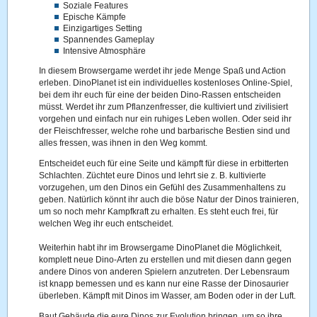
Soziale Features
Epische Kämpfe
Einzigartiges Setting
Spannendes Gameplay
Intensive Atmosphäre
In diesem Browsergame werdet ihr jede Menge Spaß und Action
erleben. DinoPlanet ist ein individuelles kostenloses Online-Spiel,
bei dem ihr euch für eine der beiden Dino-Rassen entscheiden
müsst. Werdet ihr zum Pflanzenfresser, die kultiviert und zivilisiert
vorgehen und einfach nur ein ruhiges Leben wollen. Oder seid ihr
der Fleischfresser, welche rohe und barbarische Bestien sind und
alles fressen, was ihnen in den Weg kommt.
Entscheidet euch für eine Seite und kämpft für diese in erbitterten
Schlachten. Züchtet eure Dinos und lehrt sie z. B. kultivierte
vorzugehen, um den Dinos ein Gefühl des Zusammenhaltens zu
geben. Natürlich könnt ihr auch die böse Natur der Dinos trainieren,
um so noch mehr Kampfkraft zu erhalten. Es steht euch frei, für
welchen Weg ihr euch entscheidet.
Weiterhin habt ihr im Browsergame DinoPlanet die Möglichkeit,
komplett neue Dino-Arten zu erstellen und mit diesen dann gegen
andere Dinos von anderen Spielern anzutreten. Der Lebensraum
ist knapp bemessen und es kann nur eine Rasse der Dinosaurier
überleben. Kämpft mit Dinos im Wasser, am Boden oder in der Luft.
Baut Gebäude die eure Dinos zur Evolution bringen, um so ihre