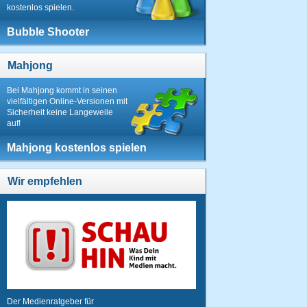
kostenlos spielen.
Bubble Shooter
Mahjong
Bei Mahjong kommt in seinen
vielfältigen Online-Versionen mit
Sicherheit keine Langeweile
auf!
Mahjong kostenlos spielen
Wir empfehlen
Der Medienratgeber für