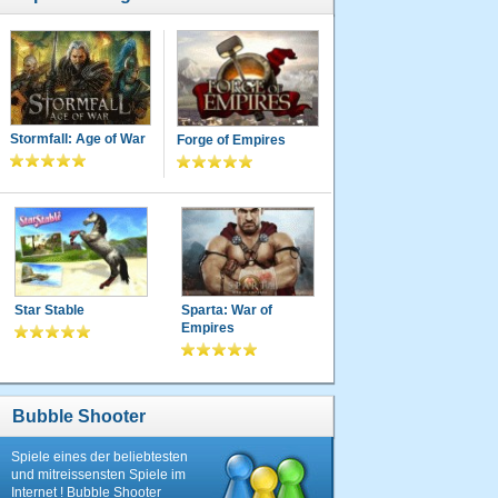
Stormfall: Age of War
Forge of Empires
Star Stable
Sparta: War of
Empires
Bubble Shooter
Spiele eines der beliebtesten
und mitreissensten Spiele im
Internet ! Bubble Shooter