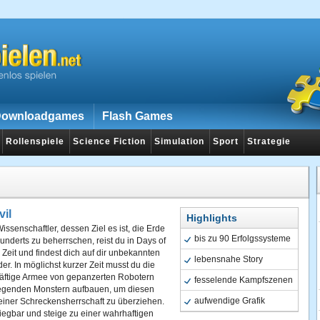
ownloadgames
Flash Games
Rollenspiele
Science Fiction
Simulation
Sport
Strategie
vil
Highlights
issenschaftler, dessen Ziel es ist, die Erde
bis zu 90 Erfolgssysteme
underts zu beherrschen, reist du in Days of
e Zeit und findest dich auf dir unbekannten
lebensnahe Story
er. In möglichst kurzer Zeit musst du die
räftige Armee von gepanzerten Robotern
fesselende Kampfszenen
regenden Monstern aufbauen, um diesen
aufwendige Grafik
einer Schreckensherrschaft zu überziehen.
egbar und steige zu einer wahrhaftigen