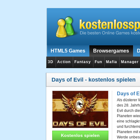
HTML5 Games
Browsergames
D
3D
Action
Fantasy
Fun
Mafia
Manager
Days of Evil
- kostenlos spielen
Days of E
Als düsterer W
des 28. Jahrh
Evil durch di
Planeten wied
eine schlagk
und furchter
Planeten mit 
Kostenlos spielen
Werde unbesi