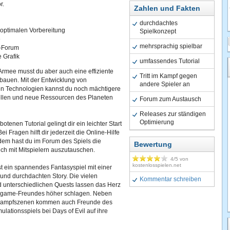
r.
Zahlen und Fakten
durchdachtes
r optimalen Vorbereitung
Spielkonzept
e
mehrsprachig spielbar
-Forum
 Grafik
umfassendes Tutorial
rmee musst du aber auch eine effiziente
Tritt im Kampf gegen
fbauen. Mit der Entwicklung von
andere Spieler an
chen Technologien kannst du noch mächtigere
ellen und neue Ressourcen des Planeten
Forum zum Austausch
Releases zur ständigen
Optimierung
tenen Tutorial gelingt dir ein leichter Start
Bei Fragen hilft dir jederzeit die Online-Hilfe
dem hast du im Forum des Spiels die
Bewertung
ich mit Mitspielern auszutauschen.
4
/5 von
kostenlosspielen.net
ist ein spannendes Fantasyspiel mit einer
 und durchdachten Story. Die vielen
Kommentar schreiben
 unterschiedlichen Quests lassen das Herz
egame-Freundes höher schlagen. Neben
 Kampfszenen kommen auch Freunde des
ulationsspiels bei Days of Evil auf ihre