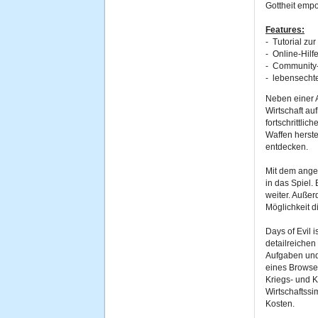
Gottheit empo
Features:
- Tutorial zu
- Online-Hilf
- Community
- lebensechte
Neben einer A
Wirtschaft au
fortschrittli
Waffen herst
entdecken.
Mit dem angebo
in das Spiel. 
weiter. Außer
Möglichkeit d
Days of Evil 
detailreichen
Aufgaben und
eines Brows
Kriegs- und
Wirtschaftssim
Kosten.