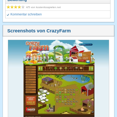
4
/5 von
kostenlosspielen.net
Kommentar schreiben
Screenshots von CrazyFarm