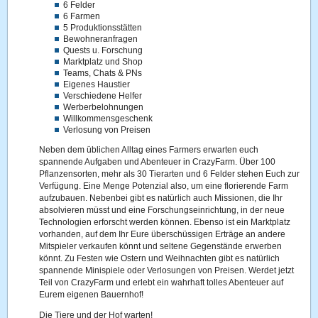
6 Felder
6 Farmen
5 Produktionsstätten
Bewohneranfragen
Quests u. Forschung
Marktplatz und Shop
Teams, Chats & PNs
Eigenes Haustier
Verschiedene Helfer
Werberbelohnungen
Willkommensgeschenk
Verlosung von Preisen
Neben dem üblichen Alltag eines Farmers erwarten euch
spannende Aufgaben und Abenteuer in CrazyFarm. Über 100
Pflanzensorten, mehr als 30 Tierarten und 6 Felder stehen Euch zur
Verfügung. Eine Menge Potenzial also, um eine florierende Farm
aufzubauen. Nebenbei gibt es natürlich auch Missionen, die Ihr
absolvieren müsst und eine Forschungseinrichtung, in der neue
Technologien erforscht werden können. Ebenso ist ein Marktplatz
vorhanden, auf dem Ihr Eure überschüssigen Erträge an andere
Mitspieler verkaufen könnt und seltene Gegenstände erwerben
könnt. Zu Festen wie Ostern und Weihnachten gibt es natürlich
spannende Minispiele oder Verlosungen von Preisen. Werdet jetzt
Teil von CrazyFarm und erlebt ein wahrhaft tolles Abenteuer auf
Eurem eigenen Bauernhof!
Die Tiere und der Hof warten!