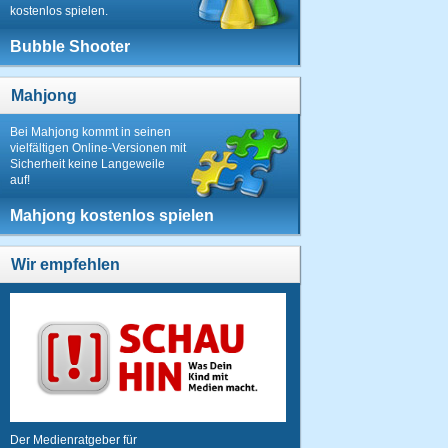
kostenlos spielen.
Bubble Shooter
Mahjong
Bei Mahjong kommt in seinen
vielfältigen Online-Versionen mit
Sicherheit keine Langeweile
auf!
Mahjong kostenlos spielen
Wir empfehlen
Der Medienratgeber für