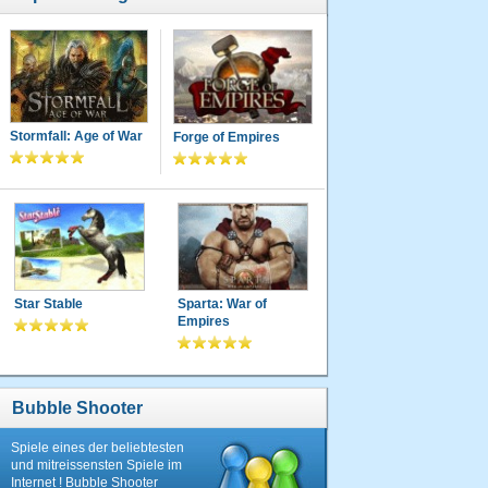
Stormfall: Age of War
Forge of Empires
Star Stable
Sparta: War of
Empires
Bubble Shooter
Spiele eines der beliebtesten
und mitreissensten Spiele im
Internet ! Bubble Shooter