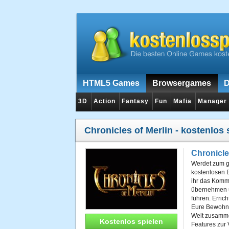
HTML5 Games
Browsergames
D
3D
Action
Fantasy
Fun
Mafia
Manager
Chronicles of Merlin
- kostenlos 
Chronicle
Werdet zum g
kostenlosen 
ihr das Kom
übernehmen u
führen. Erric
Eure Bewohner
Welt zusamme
Kostenlos spielen
Features zur 