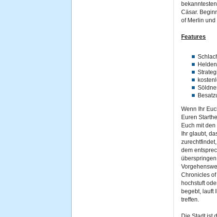
bekanntesten 
Cäsar. Beginn
of Merlin und
Features
Schlac
Helden
Strateg
kosten
Söldne
Besatz
Wenn Ihr Euch
Euren Starthe
Euch mit den 
Ihr glaubt, d
zurechtfindet
dem entspre
überspringen.
Vorgehensweis
Chronicles of
hochstuft ode
begebt, lauft
treffen.
Die Stadt ist