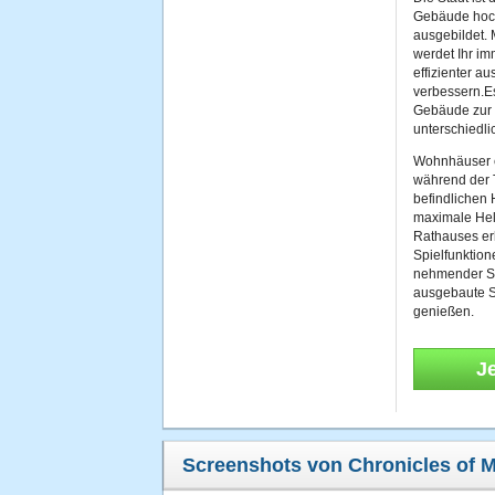
Gebäude hoch
ausgebildet. 
werdet Ihr im
effizienter a
verbessern.E
Gebäude zur 
unterschiedl
Wohnhäuser e
während der 
befindlichen 
maximale Hel
Rathauses er
Spielfunktion
nehmender Spi
ausgebaute St
genießen.
J
Screenshots von Chronicles of M