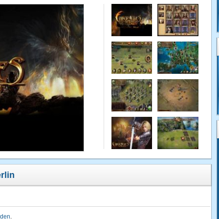
rlin
lden
.