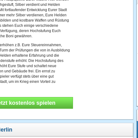
gestuft, Silber verdient und Helden
Mit fortlaufender Entwicklung Eurer Stadt
mer mehr Silber verdienen, Eure Helden
usbilden und kostbare Waffen und Rüstung
s stehen Euch einige verschiedene
Verfügung, deren Hochstufung Euch
iche Boni gewähren.
rhöhen z.B. Eure Steuereinnahmen,
Turm der Prüfungen die von in Ausbildung
Helden erhaltene Erfahrung und die
denstufe erhöht. Die Hochstufung des
höht Eure Stufe und schaltet neue
en und Gebäude frei. Ein ernst zu
eler verfügt stets über eine gut
adt, um im Krieg einen Vorteil zu
etzt kostenlos spielen
erlin