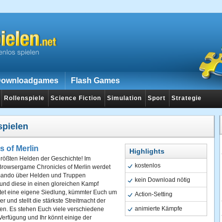
ownloadgames
Flash Games
Rollenspiele
Science Fiction
Simulation
Sport
Strategie
spielen
s of Merlin
Highlights
rößten Helden der Geschichte! Im
kostenlos
Browsergame Chronicles of Merlin werdet
mando über Helden und Truppen
kein Download nötig
nd diese in einen gloreichen Kampf
htet eine eigene Siedlung, kümmter Euch um
Action-Setting
 und stellt die stärkste Streitmacht der
animierte Kämpfe
n. Es stehen Euch viele verschiedene
Verfügung und Ihr könnt einige der