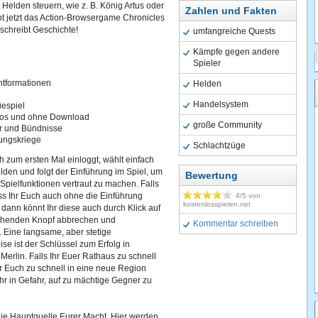
Helden steuern, wie z. B. König Artus oder
Zahlen und Fakten
t jetzt das Action-Browsergame Chronicles
 schreibt Geschichte!
umfangreiche Quests
Kämpfe gegen andere
Spieler
htformationen
Helden
Handelsystem
iespiel
los und ohne Download
große Community
r und Bündnisse
ungskriege
Schlachtzüge
 zum ersten Mal einloggt, wählt einfach
lden und folgt der Einführung im Spiel, um
Bewertung
Spielfunktionen vertraut zu machen. Falls
ass Ihr Euch auch ohne die Einführung
4
/5 von
kostenlosspielen.net
, dann könnt Ihr diese auch durch Klick auf
chenden Knopf abbrechen und
Kommentar schreiben
 Eine langsame, aber stetige
e ist der Schlüssel zum Erfolg in
 Merlin. Falls Ihr Euer Rathaus zu schnell
r Euch zu schnell in eine neue Region
 Ihr in Gefahr, auf zu mächtige Gegner zu
 die Hauptquelle Eurer Macht. Hier werden