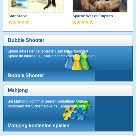
Star Stable
Sparta: War of Empires
Bubble Shooter
Spiele eines der beliebtesten und mitreissensten
Spiele im Internet ! Bubble Shooter kostenlos spielen.
Bubble Shooter
Mahjong
Bei Mahjong kommt in seinen vielfältigen Online-
Versionen mit Sicherheit keine Langeweile auf!
Mahjong kostenlos spielen