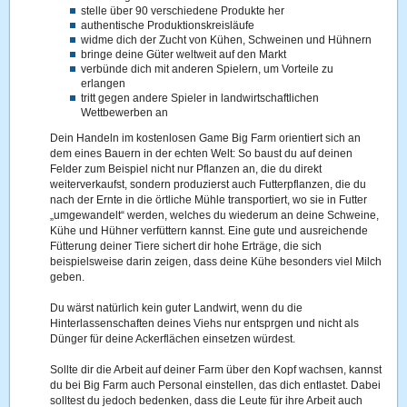
stelle über 90 verschiedene Produkte her
authentische Produktionskreisläufe
widme dich der Zucht von Kühen, Schweinen und Hühnern
bringe deine Güter weltweit auf den Markt
verbünde dich mit anderen Spielern, um Vorteile zu
erlangen
tritt gegen andere Spieler in landwirtschaftlichen
Wettbewerben an
Dein Handeln im kostenlosen Game Big Farm orientiert sich an
dem eines Bauern in der echten Welt: So baust du auf deinen
Felder zum Beispiel nicht nur Pflanzen an, die du direkt
weiterverkaufst, sondern produzierst auch Futterpflanzen, die du
nach der Ernte in die örtliche Mühle transportiert, wo sie in Futter
„umgewandelt“ werden, welches du wiederum an deine Schweine,
Kühe und Hühner verfüttern kannst. Eine gute und ausreichende
Fütterung deiner Tiere sichert dir hohe Erträge, die sich
beispielsweise darin zeigen, dass deine Kühe besonders viel Milch
geben.
Du wärst natürlich kein guter Landwirt, wenn du die
Hinterlassenschaften deines Viehs nur entsprgen und nicht als
Dünger für deine Ackerflächen einsetzen würdest.
Sollte dir die Arbeit auf deiner Farm über den Kopf wachsen, kannst
du bei Big Farm auch Personal einstellen, das dich entlastet. Dabei
solltest du jedoch bedenken, dass die Leute für ihre Arbeit auch