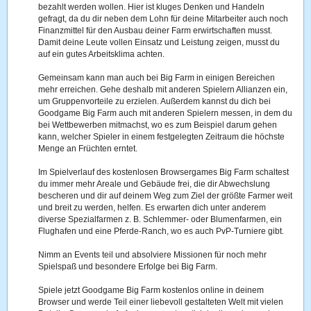
bezahlt werden wollen. Hier ist kluges Denken und Handeln
gefragt, da du dir neben dem Lohn für deine Mitarbeiter auch noch
Finanzmittel für den Ausbau deiner Farm erwirtschaften musst.
Damit deine Leute vollen Einsatz und Leistung zeigen, musst du
auf ein gutes Arbeitsklima achten.
Gemeinsam kann man auch bei Big Farm in einigen Bereichen
mehr erreichen. Gehe deshalb mit anderen Spielern Allianzen ein,
um Gruppenvorteile zu erzielen. Außerdem kannst du dich bei
Goodgame Big Farm auch mit anderen Spielern messen, in dem du
bei Wettbewerben mitmachst, wo es zum Beispiel darum gehen
kann, welcher Spieler in einem festgelegten Zeitraum die höchste
Menge an Früchten erntet.
Im Spielverlauf des kostenlosen Browsergames Big Farm schaltest
du immer mehr Areale und Gebäude frei, die dir Abwechslung
bescheren und dir auf deinem Weg zum Ziel der größte Farmer weit
und breit zu werden, helfen. Es erwarten dich unter anderem
diverse Spezialfarmen z. B. Schlemmer- oder Blumenfarmen, ein
Flughafen und eine Pferde-Ranch, wo es auch PvP-Turniere gibt.
Nimm an Events teil und absolviere Missionen für noch mehr
Spielspaß und besondere Erfolge bei Big Farm.
Spiele jetzt Goodgame Big Farm kostenlos online in deinem
Browser und werde Teil einer liebevoll gestalteten Welt mit vielen