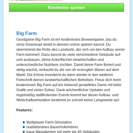
Kostenlos spielen
Big Farm
Goodgame Big Farm ist ein kostenloses Browsergame, das du
ohne Download direkt in deinem online spielen kannst. Du
übernimmst die Rolle des Landwirts, der sich um den Aufbau seiner
Farm kümmert. Dazu kannst du viele verschiedene Gebäude auf-
und ausbauen, deine Ackerflächen bewirtschaften und
unterschiedliche Nutztiere züchten. Damit deine Farm floriert und
stetig wächst, verkaufst du die von dir erzeugten Waren auf dem
Markt. Die Erlöse investierst du dann wieder in den weiteren
Fortschritt deines landwirtschaftlichen Betriebes. Freue dich beim
kostenlosen Big Farm auf ein liebevoll gestaltetes Game mit toller
Grafik und vielen Extras. Dank wöchentlicher Updates und
regelmäßig stattfindender Events kommt bei dieser Aufbau- und
Wirtschaftssimulation bestimmt so schnell keine Langeweile auf.
Features:
Multiplayer Farm-Simulation
realitätsnahes Bauerhoferlebnis
baue Megafarmen mit mehr als 45 Gebäuden