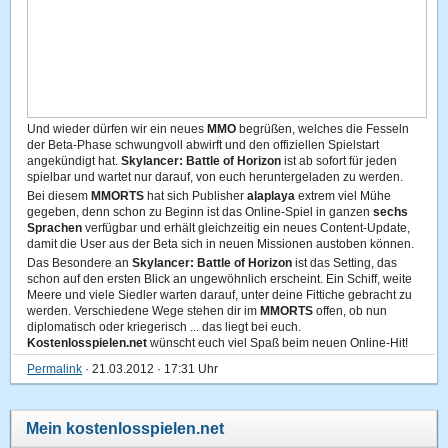
Und wieder dürfen wir ein neues
MMO
begrüßen, welches die Fesseln
der Beta-Phase schwungvoll abwirft und den offiziellen Spielstart
angekündigt hat.
Skylancer: Battle of Horizon
ist ab sofort für jeden
spielbar und wartet nur darauf, von euch heruntergeladen zu werden.
Bei diesem
MMORTS
hat sich Publisher
alaplaya
extrem viel Mühe
gegeben, denn schon zu Beginn ist das Online-Spiel in ganzen
sechs
Sprachen
verfügbar und erhält gleichzeitig ein neues Content-Update,
damit die User aus der Beta sich in neuen Missionen austoben können.
Das Besondere an
Skylancer: Battle of Horizon
ist das Setting, das
schon auf den ersten Blick an ungewöhnlich erscheint. Ein Schiff, weite
Meere und viele Siedler warten darauf, unter deine Fittiche gebracht zu
werden. Verschiedene Wege stehen dir im
MMORTS
offen, ob nun
diplomatisch oder kriegerisch ... das liegt bei euch.
Kostenlosspielen.net
wünscht euch viel Spaß beim neuen Online-Hit!
Permalink
· 21.03.2012 · 17:31 Uhr
Mein kostenlosspielen.net