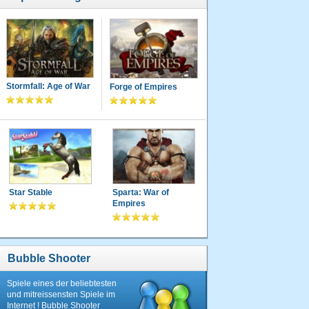
Stormfall: Age of War
Forge of Empires
Star Stable
Sparta: War of
Empires
Bubble Shooter
Spiele eines der beliebtesten
und mitreissensten Spiele im
Internet ! Bubble Shooter