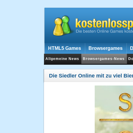
HTML5 Games
Browsergames
D
Allgemeine News
Browsergames-News
D
Die Siedler Online mit zu viel Bie