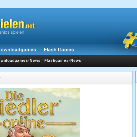
ownloadgames
Flash Games
ownloadgames-News
Flashgames-News
r