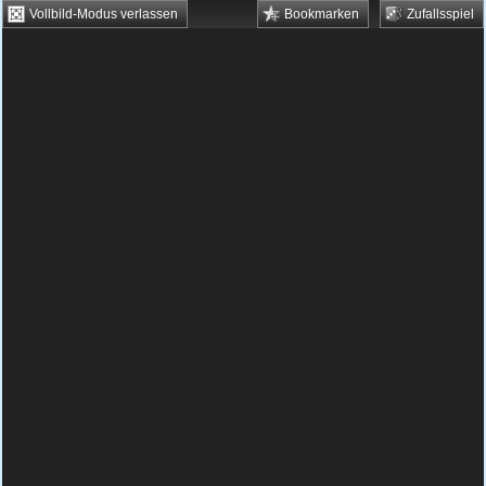
Vollbild-Modus verlassen
Bookmarken
Zufallsspiel
HTML5 Games
Browsergames
Downloadgames
Flash Games
Flashgames
›
Action
›
Schießen
›
Flash Moorhuhn
Spielbeschreibung & Steuerung:
Flash
Moorhuhn
Flash Moorhuhn kostenlos
spielen